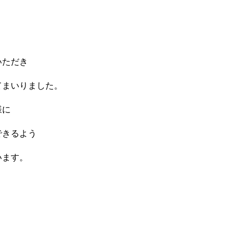
いただき
てまいりました。
様に
できるよう
います。