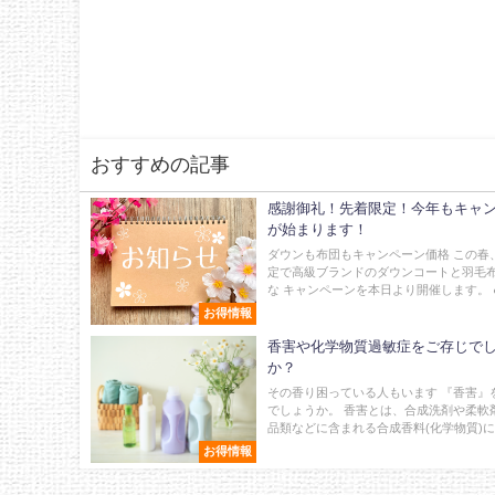
おすすめの記事
感謝御礼！先着限定！今年もキャ
が始まります！
ダウンも布団もキャンペーン価格 この春
定で高級ブランドのダウンコートと羽毛
な キャンペーンを本日より開催します。 ●
お得情報
香害や化学物質過敏症をご存じで
か？
その香り困っている人もいます 『香害』
でしょうか。 香害とは、合成洗剤や柔軟
品類などに含まれる合成香料(化学物質)によっ
お得情報