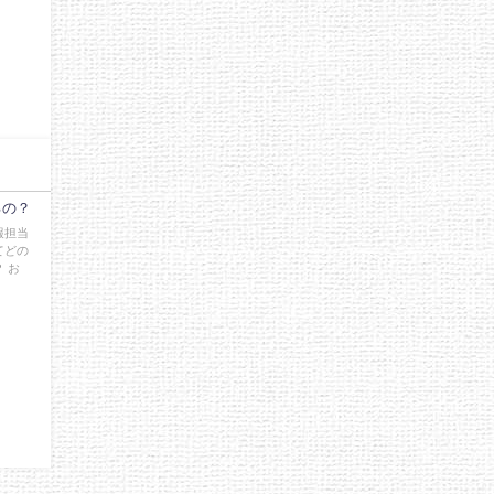
るの？
報担当
てどの
 お