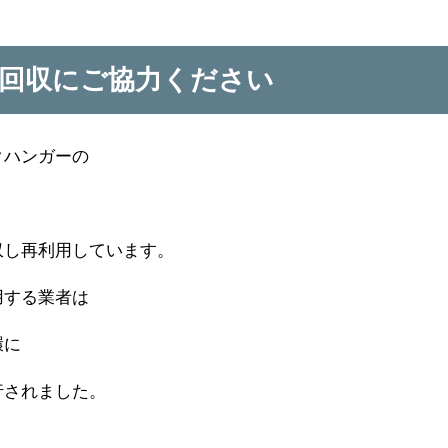
回収にご協力ください
クハンガーの
収し再利用しています。
用する業者は
環に
行されました。