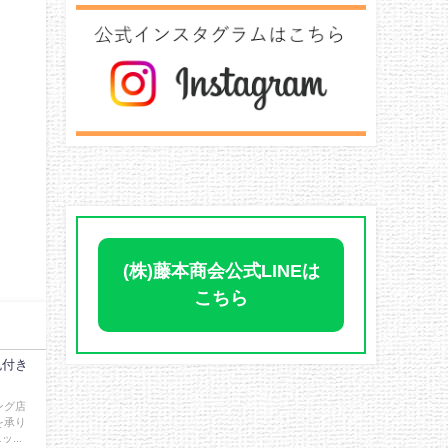
(株)藤本商会公式LINEは
こちら
色付き
ング店
を承り
...