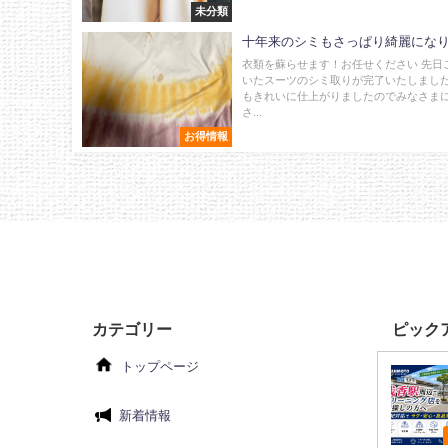
未分類
十年来のシミもさっぱり綺麗にな
衣類を蘇らせます！お任せください 先日
いたスーツのシミ取りが完了いたしました
もきれいに仕上がりましたのでみなさま
さ...
お得情報
カテゴリー
ピック
トップページ
新着情報