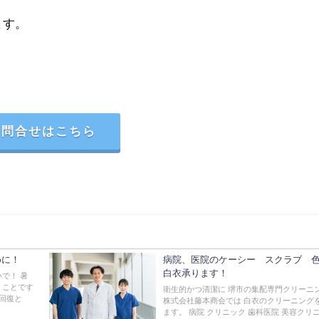
ます。
お問合せはこちら
めに！
病院、医院のケーシー スクラブ 
白衣承ります！
で！ 暑
うことです
衛生的かつ清潔に 堺市の集配専門クリーニ
労回復と
株式会社藤本商会では 白衣のクリーニング
ます。 病院 クリニック 歯科医院 美容クリニッ