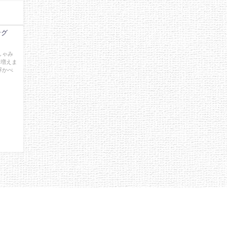
ング
しゃみ
に増えま
浮かべ