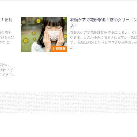
店！便利
衣類ケアで花粉撃退！堺のクリーニ
店！
会 弊社
衣類のケアで花粉対策を 春先になると、く
グ品をお預
や鼻水、目のかゆみに悩まされる方が一気
ので ご
す。 花粉症対策というとマスクや薬を思い
が...
お得情報
弊社のこ
機械仕上げ
見て...