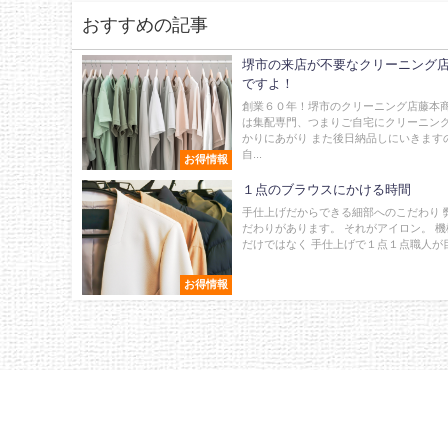
おすすめの記事
堺市の来店が不要なクリーニング
ですよ！
創業６０年！堺市のクリーニング店藤本商
は集配専門、つまりご自宅にクリーニン
かりにあがり また後日納品しにいきます
自...
お得情報
１点のブラウスにかける時間
手仕上げだからできる細部へのこだわり 
だわりがあります。 それがアイロン。 
だけではなく 手仕上げで１点１点職人が目で
お得情報